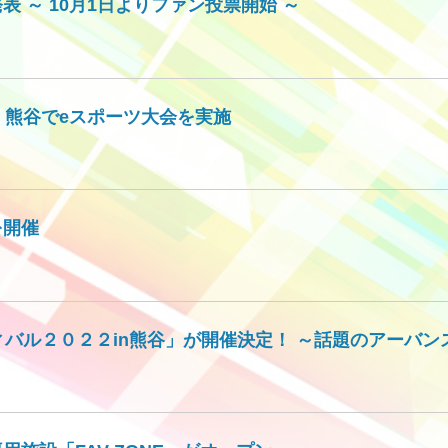
 ～ 10月1日よりファン投票開始 ～
n 熊谷でeスポーツ大会を実施
を開催
ィバル２０２２in熊谷」が開催決定！ ～話題のアーバ